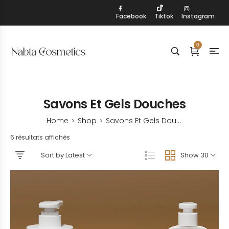
Facebook
Tiktok
Instagram
0
Savons Et Gels Douches
Home
Shop
Savons Et Gels Douches
>
>
6 résultats affichés
Sort by Latest
Show 30